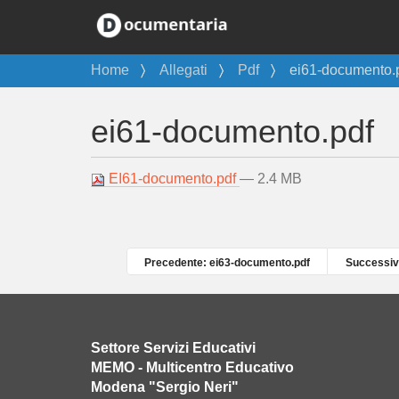
T
Home
Allegati
Pdf
ei61-documento.
u
s
ei61-documento.pdf
e
i
q
EI61-documento.pdf
— 2.4 MB
u
i
:
Precedente: ei63-documento.pdf
Successiv
Settore Servizi Educativi
MEMO - Multicentro Educativo
Modena "Sergio Neri"