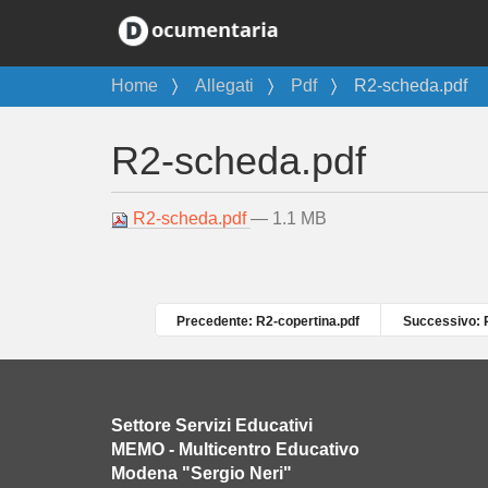
T
Home
Allegati
Pdf
R2-scheda.pdf
u
s
R2-scheda.pdf
e
i
q
R2-scheda.pdf
— 1.1 MB
u
i
:
Precedente: R2-copertina.pdf
Successivo: 
Settore Servizi Educativi
MEMO - Multicentro Educativo
Modena "Sergio Neri"