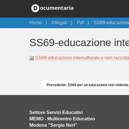
T
Home
Allegati
Pdf
SS69-educazione i
u
s
SS69-educazione inter
e
i
q
SS69-educazione interculturale e non razzist
u
i
:
Precedente: SS69-per un educazione non violenta
Settore Servizi Educativi
MEMO - Multicentro Educativo
Modena "Sergio Neri"