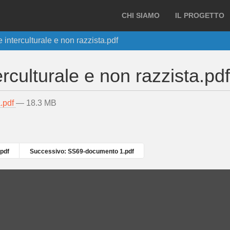
CHI SIAMO
IL PROGETTO
nterculturale e non razzista.pdf
culturale e non razzista.pdf
a.pdf
— 18.3 MB
.pdf
Successivo: SS69-documento 1.pdf