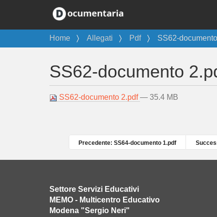
T
Home
Allegati
Pdf
SS62-documento 
u
s
SS62-documento 2.p
e
i
q
SS62-documento 2.pdf
— 35.4 MB
u
i
:
Precedente: SS64-documento 1.pdf
Success
Settore Servizi Educativi
MEMO - Multicentro Educativo
Modena "Sergio Neri"