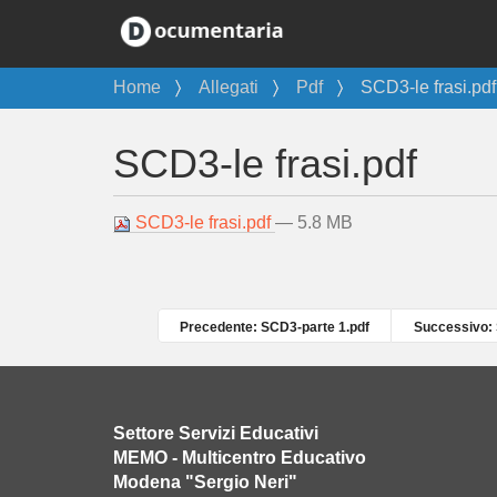
T
Home
Allegati
Pdf
SCD3-le frasi.pdf
u
s
SCD3-le frasi.pdf
e
i
q
SCD3-le frasi.pdf
— 5.8 MB
u
i
:
Precedente: SCD3-parte 1.pdf
Successivo: 
Settore Servizi Educativi
MEMO - Multicentro Educativo
Modena "Sergio Neri"