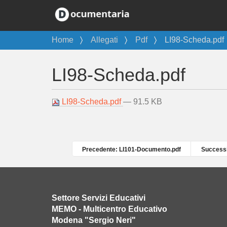
T
Home
Allegati
Pdf
LI98-Scheda.pdf
u
s
LI98-Scheda.pdf
e
i
q
LI98-Scheda.pdf
— 91.5 KB
u
i
:
Precedente: LI101-Documento.pdf
Successi
Settore Servizi Educativi
MEMO - Multicentro Educativo
Modena "Sergio Neri"