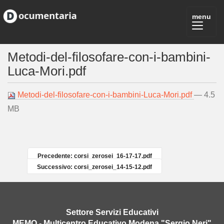
Metodi-del-filosofare-con-i-bambini-
Luca-Mori.pdf
Metodi-del-filosofare-con-i-bambini-Luca-Mori.pdf
— 4.5
MB
Precedente: corsi_zerosei_16-17-17.pdf
Successivo: corsi_zerosei_14-15-12.pdf
Settore Servizi Educativi
MEMO - Multicentro Educativo Modena "Sergio Neri"