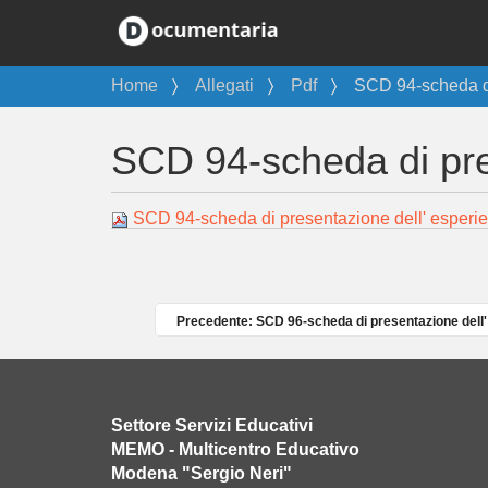
T
Home
Allegati
Pdf
SCD 94-scheda di
u
s
SCD 94-scheda di pre
e
i
q
SCD 94-scheda di presentazione dell' esperi
u
i
:
Precedente: SCD 96-scheda di presentazione dell'
Settore Servizi Educativi
MEMO - Multicentro Educativo
Modena "Sergio Neri"