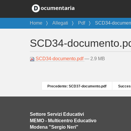
T
Home
Allegati
Pdf
SCD34-document
u
s
SCD34-documento.p
e
i
q
SCD34-documento.pdf
— 2.9 MB
u
i
:
Precedente: SCD37-documento.pdf
Succes
Settore Servizi Educativi
MEMO - Multicentro Educativo
Modena "Sergio Neri"