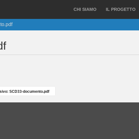
CHI SIAMO
IL PROGETTO
o.pdf
df
sivo: SCD33-documento.pdf