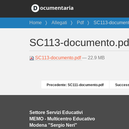
T
Home
Allegati
Pdf
SC113-document
u
s
SC113-documento.pd
e
i
q
SC113-documento.pdf
— 22.9 MB
u
i
:
Precedente: SC111-documento.pdf
Successi
Settore Servizi Educativi
MEMO - Multicentro Educativo
Modena "Sergio Neri"