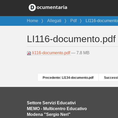
T
Home
Allegati
Pdf
LI116-documento
u
s
LI116-documento.pdf
e
i
q
li116-documento.pdf
— 7.8 MB
u
i
:
Precedente: LI134-documento.pdf
Successi
Settore Servizi Educativi
MEMO - Multicentro Educativo
Modena "Sergio Neri"