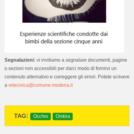
Segnalazioni:
vi invitiamo a segnalare documenti, pagine
Autore: Manuela Salsi
o sezioni non accessibili per darci modo di fornirvi un
Editore: Scuola dell'infanzia "Barchetta" - Modena
contenuto alternativo e correggere gli errori. Potete scrivere
Anno di pubblicazione: 2000/2001
a
retecivica@comune.modena.it
Parole chiave: Occhio; Ombra
archiviato sotto:
Occhio
Ombra