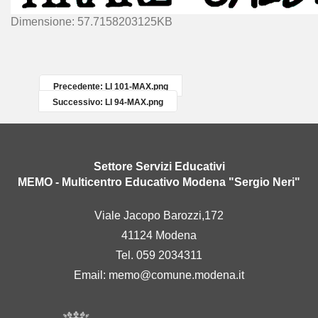
C
Dimensione: 57.7158203125KB
l
i
c
c
Precedente: LI 101-MAX.png
a
Successivo: LI 94-MAX.png
p
e
r
v
Settore Servizi Educativi
e
MEMO - Multicentro Educativo Modena "Sergio Neri"
d
e
Viale Jacopo Barozzi,172
r
41124 Modena
e
l
Tel. 059 2034311
'
Email:
memo@comune.modena.it
i
m
m