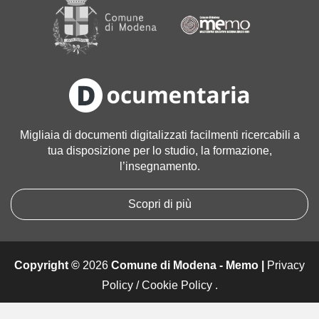
a
g
i
n
e
a
l
l
Migliaia di documenti digitalizzati facilmenti ricercabili a
e
tua disposizione per lo studio, la formazione,
d
l’insegnamento.
i
m
e
Scopri di più
n
s
i
Copyright ©
2026
Comune di Modena - Memo |
Privacy
o
n
Policy
/
Cookie Policy
.
i
o