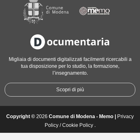
a
g
i
n
e
a
l
l
Migliaia di documenti digitalizzati facilmenti ricercabili a
e
tua disposizione per lo studio, la formazione,
d
l’insegnamento.
i
m
e
Scopri di più
n
s
i
Copyright ©
2026
Comune di Modena - Memo |
Privacy
o
n
Policy
/
Cookie Policy
.
i
o