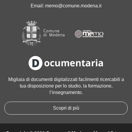
'
Email:
memo@comune.modena.it
i
m
m
a
g
i
n
e
a
l
l
Migliaia di documenti digitalizzati facilmenti ricercabili a
e
tua disposizione per lo studio, la formazione,
d
l’insegnamento.
i
m
e
Scopri di più
n
s
i