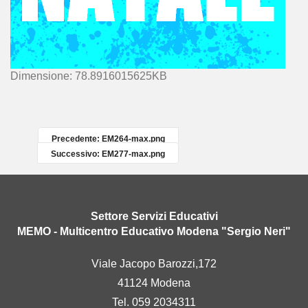
C
Dimensione: 78.8916015625KB
l
i
c
c
Precedente: EM264-max.png
a
Successivo: EM277-max.png
p
e
r
v
Settore Servizi Educativi
e
MEMO - Multicentro Educativo Modena "Sergio Neri"
d
e
Viale Jacopo Barozzi,172
r
41124 Modena
e
l
Tel. 059 2034311