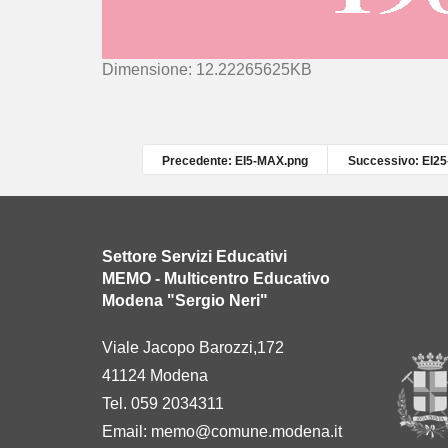
C
Dimensione: 12.22265625KB
l
i
c
c
Precedente: EI5-MAX.png
Successivo: EI2
a
p
e
r
Settore Servizi Educativi
v
MEMO - Multicentro Educativo
e
Modena "Sergio Neri"
d
e
Viale Jacopo Barozzi,172
r
41124 Modena
e
l
Tel. 059 2034311
'
Email:
memo@comune.modena.it
i