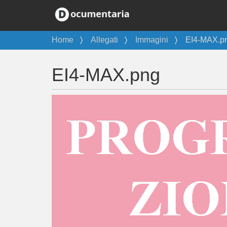
T
Home
Allegati
Immagini
EI4-MAX.p
u
s
EI4-MAX.png
e
i
q
u
i
: