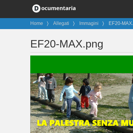
T
Home
Allegati
Immagini
EF20-MAX
u
s
EF20-MAX.png
e
i
q
u
i
: