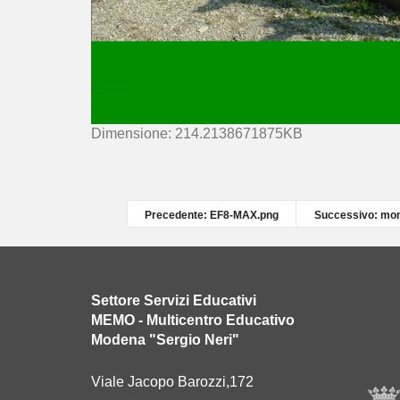
C
Dimensione: 214.2138671875KB
l
i
c
c
Precedente: EF8-MAX.png
Successivo: mo
a
p
e
r
Settore Servizi Educativi
v
MEMO - Multicentro Educativo
e
Modena "Sergio Neri"
d
e
Viale Jacopo Barozzi,172
r