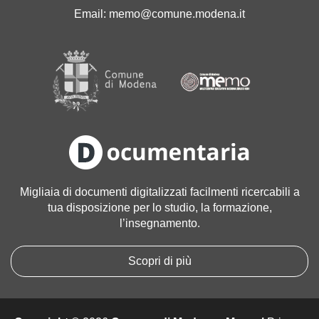
'
Email:
memo@comune.modena.it
i
m
m
a
g
i
n
e
a
l
l
Migliaia di documenti digitalizzati facilmenti ricercabili a
e
tua disposizione per lo studio, la formazione,
d
l’insegnamento.
i
m
e
Scopri di più
n
s
i