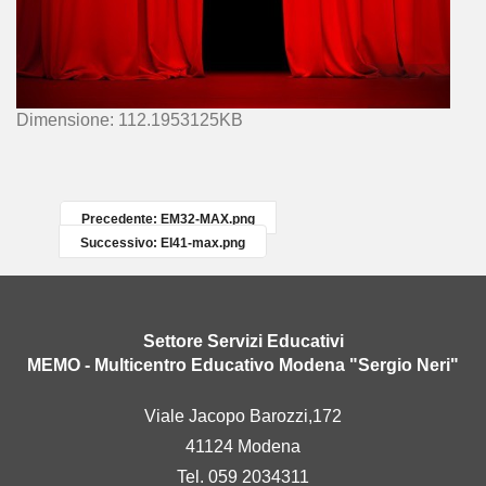
C
Dimensione: 112.1953125KB
l
i
c
c
Precedente: EM32-MAX.png
a
Successivo: EI41-max.png
p
e
r
v
Settore Servizi Educativi
e
MEMO - Multicentro Educativo Modena "Sergio Neri"
d
e
Viale Jacopo Barozzi,172
r
41124 Modena
e
l
Tel. 059 2034311