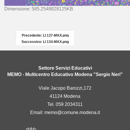
C
Dimensione: 585.2548828125KB
l
i
c
c
Precedente: LI 137-MAX.png
a
Successivo: LI 134-MAX.png
p
e
r
v
Settore Servizi Educativi
e
MEMO - Multicentro Educativo Modena "Sergio Neri"
d
e
Viale Jacopo Barozzi,172
r
41124 Modena
e
l
Tel. 059 2034311
'
Email:
memo@comune.modena.it
i
m
m