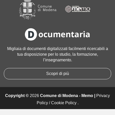
a
g
i
n
e
a
l
l
Migliaia di documenti digitalizzati facilmenti ricercabili a
e
tua disposizione per lo studio, la formazione,
d
l’insegnamento.
i
m
e
Scopri di più
n
s
i
Copyright ©
2026
Comune di Modena - Memo |
Privacy
o
n
Policy
/
Cookie Policy
.
i
o