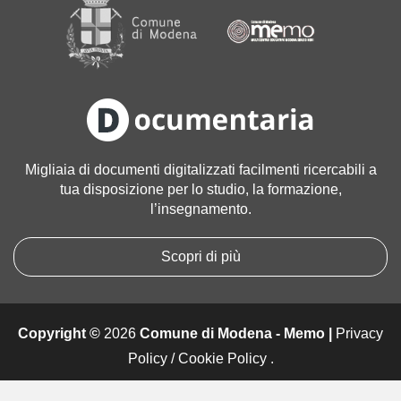
a
g
i
n
e
a
l
l
Migliaia di documenti digitalizzati facilmenti ricercabili a
e
tua disposizione per lo studio, la formazione,
d
l’insegnamento.
i
m
e
Scopri di più
n
s
i
Copyright ©
2026
Comune di Modena - Memo |
Privacy
o
n
Policy
/
Cookie Policy
.
i
o