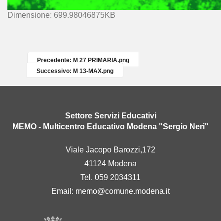
C
Dimensione: 699.98046875KB
l
i
c
c
Precedente: M 27 PRIMARIA.png
a
Successivo: M 13-MAX.png
p
e
r
v
Settore Servizi Educativi
e
MEMO - Multicentro Educativo Modena "Sergio Neri"
d
e
Viale Jacopo Barozzi,172
r
41124 Modena
e
l
Tel. 059 2034311
'
Email:
memo@comune.modena.it
i
m
m