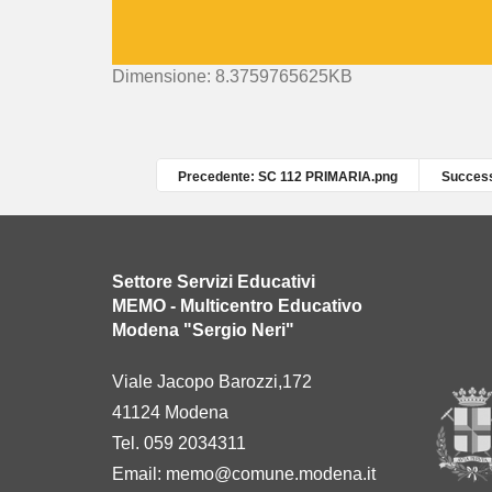
C
Dimensione: 8.3759765625KB
l
i
c
c
Precedente: SC 112 PRIMARIA.png
Success
a
p
e
r
Settore Servizi Educativi
v
MEMO - Multicentro Educativo
e
Modena "Sergio Neri"
d
e
Viale Jacopo Barozzi,172
r
41124 Modena
e
l
Tel. 059 2034311
'
Email:
memo@comune.modena.it
i