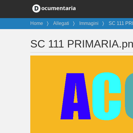
T
Home
Allegati
Immagini
SC 111 PR
u
s
SC 111 PRIMARIA.p
e
i
q
u
i
: