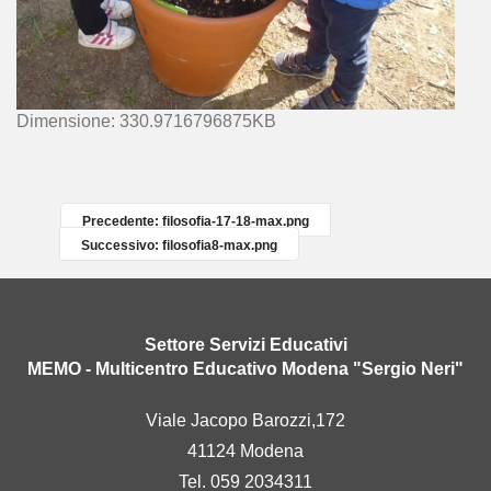
C
Dimensione: 330.9716796875KB
l
i
c
c
Precedente: filosofia-17-18-max.png
a
Successivo: filosofia8-max.png
p
e
r
v
Settore Servizi Educativi
e
MEMO - Multicentro Educativo Modena "Sergio Neri"
d
e
Viale Jacopo Barozzi,172
r
41124 Modena
e
l
Tel. 059 2034311