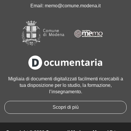
'
Email:
memo@comune.modena.it
i
m
m
a
g
i
n
e
a
l
l
Migliaia di documenti digitalizzati facilmenti ricercabili a
e
tua disposizione per lo studio, la formazione,
d
l’insegnamento.
i
m
e
Scopri di più
n
s
i