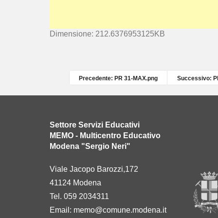
C
Dimensione: 212.6376953125KB
l
i
c
c
Precedente: PR 31-MAX.png
Successivo: 
a
p
e
r
Settore Servizi Educativi
v
MEMO - Multicentro Educativo
e
Modena "Sergio Neri"
d
e
Viale Jacopo Barozzi,172
r
41124 Modena
e
l
Tel. 059 2034311
'
Email:
memo@comune.modena.it
i