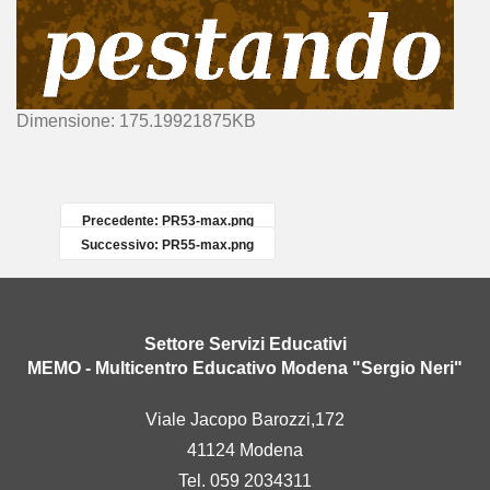
C
Dimensione: 175.19921875KB
l
i
c
c
Precedente: PR53-max.png
a
Successivo: PR55-max.png
p
e
r
v
Settore Servizi Educativi
e
MEMO - Multicentro Educativo Modena "Sergio Neri"
d
e
Viale Jacopo Barozzi,172
r
41124 Modena
e
l
Tel. 059 2034311