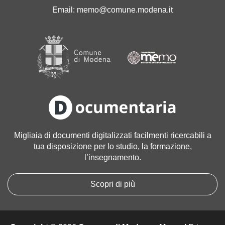
'
Email:
memo@comune.modena.it
i
m
m
a
g
i
n
e
a
l
l
Migliaia di documenti digitalizzati facilmenti ricercabili a
e
tua disposizione per lo studio, la formazione,
d
l’insegnamento.
i
m
e
Scopri di più
n
s
i