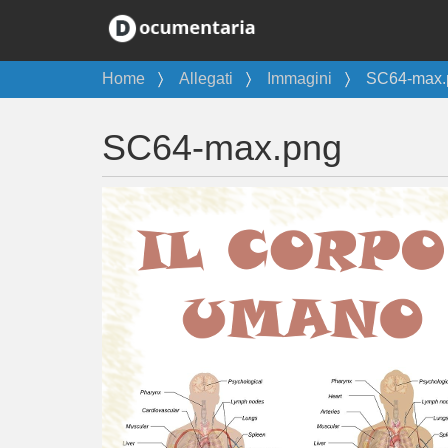
T
Home
Allegati
Immagini
SC64-max.
u
s
SC64-max.png
e
i
q
u
i
: