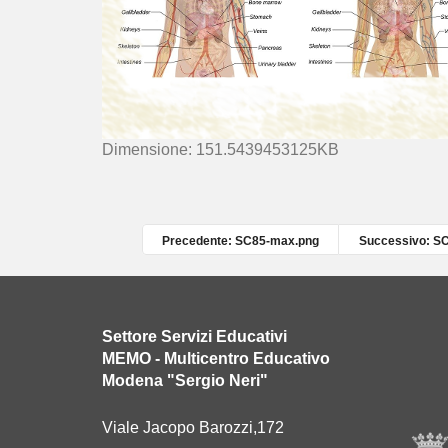
C
Dimensione: 151.5439453125KB
l
i
c
c
Precedente: SC85-max.png
Successivo: S
a
p
e
r
Settore Servizi Educativi
v
MEMO - Multicentro Educativo
e
Modena "Sergio Neri"
d
e
Viale Jacopo Barozzi,172
r