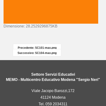
C
Dimensione: 28.2529296875KB
l
i
c
c
Precedente: SC101-max.png
a
Successivo: SC104-max.png
p
e
r
v
Settore Servizi Educativi
e
MEMO - Multicentro Educativo Modena "Sergio Neri"
d
e
Viale Jacopo Barozzi,172
r
41124 Modena
e
l
Tel. 059 2034311