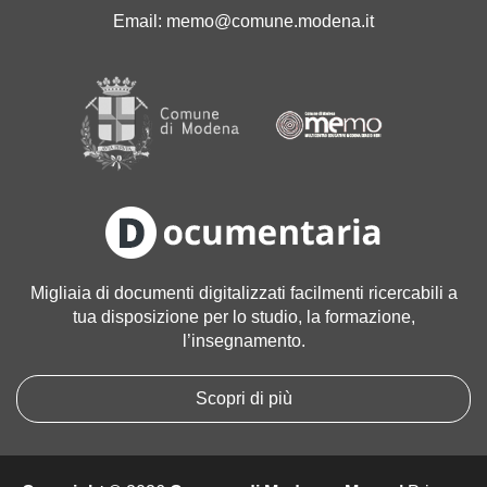
'
Email:
memo@comune.modena.it
i
m
m
a
g
i
n
e
a
l
l
Migliaia di documenti digitalizzati facilmenti ricercabili a
e
tua disposizione per lo studio, la formazione,
d
l’insegnamento.
i
m
e
Scopri di più
n
s
i