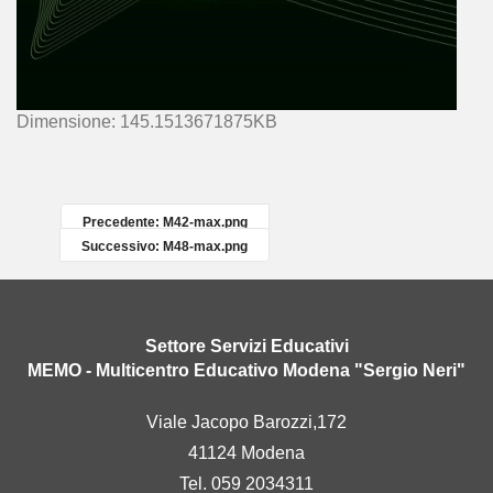
C
Dimensione: 145.1513671875KB
l
i
c
c
Precedente: M42-max.png
a
Successivo: M48-max.png
p
e
r
v
Settore Servizi Educativi
e
MEMO - Multicentro Educativo Modena "Sergio Neri"
d
e
Viale Jacopo Barozzi,172
r
41124 Modena
e
l
Tel. 059 2034311