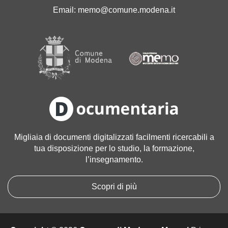
'
Email:
memo@comune.modena.it
i
m
m
a
g
i
n
e
a
l
l
Migliaia di documenti digitalizzati facilmenti ricercabili a
e
tua disposizione per lo studio, la formazione,
d
l’insegnamento.
i
m
e
Scopri di più
n
s
i