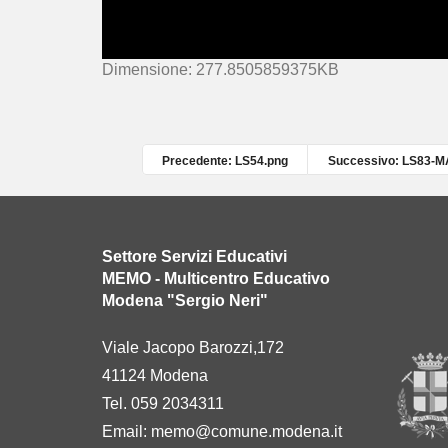
C
Dimensione: 277.8505859375KB
l
i
c
c
Precedente: LS54.png
Successivo: LS83-M
a
p
e
r
Settore Servizi Educativi
v
MEMO - Multicentro Educativo
e
Modena "Sergio Neri"
d
e
Viale Jacopo Barozzi,172
r
41124 Modena
e
l
Tel. 059 2034311
'
Email:
memo@comune.modena.it
i