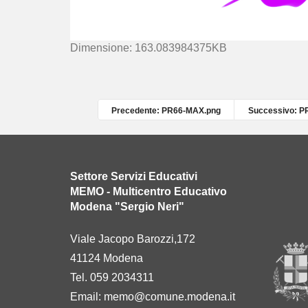
C
Dimensione: 163.083984375KB
l
i
c
c
Precedente: PR66-MAX.png
Successivo: P
a
p
e
r
Settore Servizi Educativi
v
MEMO - Multicentro Educativo
e
Modena "Sergio Neri"
d
e
Viale Jacopo Barozzi,172
r
41124 Modena
e
l
Tel. 059 2034311
'
Email:
memo@comune.modena.it
i