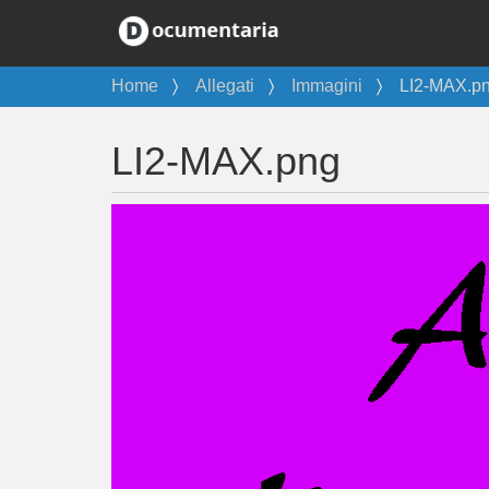
T
Home
Allegati
Immagini
LI2-MAX.p
u
s
LI2-MAX.png
e
i
q
u
i
: