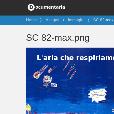
T
Home
Allegati
Immagini
SC 82-max
u
s
SC 82-max.png
e
i
q
u
i
: