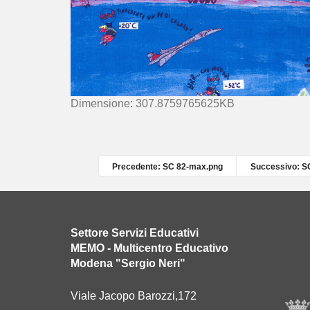
C
Dimensione: 307.8759765625KB
l
i
c
c
Precedente: SC 82-max.png
Successivo: S
a
p
e
r
Settore Servizi Educativi
v
MEMO - Multicentro Educativo
e
Modena "Sergio Neri"
d
e
Viale Jacopo Barozzi,172
r