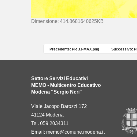
C
Dimensione: 414.8681640625KB
l
i
c
c
Precedente: PR 33-MAX.png
Successivo: 
a
p
e
r
Settore Servizi Educativi
v
MEMO - Multicentro Educativo
e
Modena "Sergio Neri"
d
e
Viale Jacopo Barozzi,172
r
41124 Modena
e
l
Tel. 059 2034311
'
Email:
memo@comune.modena.it
i