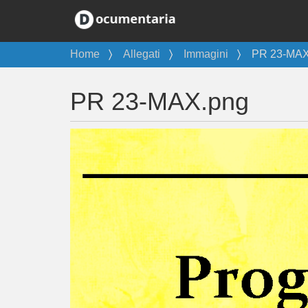
T
Home
Allegati
Immagini
PR 23-MAX
u
s
PR 23-MAX.png
e
i
q
u
i
: