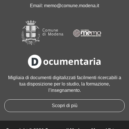
'
Email:
memo@comune.modena.it
i
m
m
a
g
i
n
e
a
l
l
Migliaia di documenti digitalizzati facilmenti ricercabili a
e
tua disposizione per lo studio, la formazione,
d
l’insegnamento.
i
m
e
Scopri di più
n
s
i