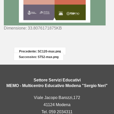
C
Dimensione: 33.8076171875KB
l
i
c
c
Precedente: SC120-max.png
a
Successivo: ST52-max.png
p
e
r
v
Settore Servizi Educativi
e
MEMO - Multicentro Educativo Modena "Sergio Neri"
d
e
Viale Jacopo Barozzi,172
r
41124 Modena
e
l
Tel. 059 2034311