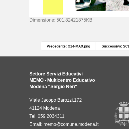
C
Dimensione: 501.82421875KB
l
i
c
c
Precedente: G14-MAX.png
Successivo: SC
a
p
e
r
Settore Servizi Educativi
v
MEMO - Multicentro Educativo
e
Modena "Sergio Neri"
d
e
Viale Jacopo Barozzi,172
r
41124 Modena
e
l
Tel. 059 2034311
'
Email:
memo@comune.modena.it
i