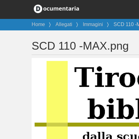
T
Home
Allegati
Immagini
SCD 110 -
u
s
SCD 110 -MAX.png
e
i
q
u
i
: