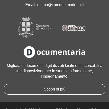
'
Email:
memo@comune.modena.it
i
m
m
a
g
i
n
e
a
l
l
Migliaia di documenti digitalizzati facilmenti ricercabili a
e
tua disposizione per lo studio, la formazione,
d
l’insegnamento.
i
m
e
Scopri di più
n
s
i