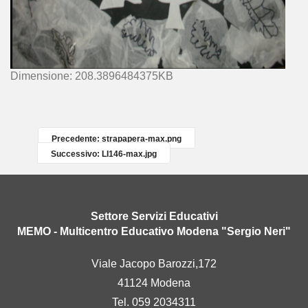
C
Dimensione: 208.3896484375KB
l
i
c
c
Precedente: strapapera-max.png
a
Successivo: LI146-max.jpg
p
e
r
v
Settore Servizi Educativi
e
MEMO - Multicentro Educativo Modena "Sergio Neri"
d
e
Viale Jacopo Barozzi,172
r
41124 Modena
e
l
Tel. 059 2034311