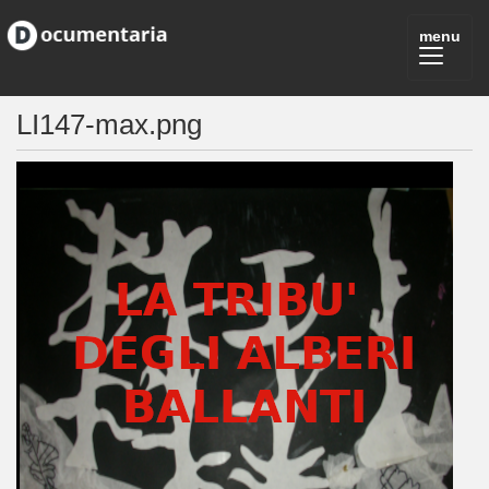
LI147-max.png