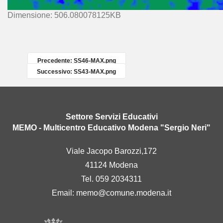
C
Dimensione: 506.080078125KB
l
i
c
c
Precedente: SS46-MAX.png
a
Successivo: SS43-MAX.png
p
e
r
v
Settore Servizi Educativi
e
MEMO - Multicentro Educativo Modena "Sergio Neri"
d
e
Viale Jacopo Barozzi,172
r
41124 Modena
e
l
Tel. 059 2034311
'
Email:
memo@comune.modena.it
i
m
m