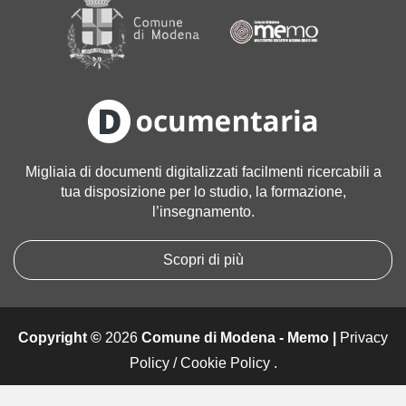
a
g
i
n
e
a
l
l
Migliaia di documenti digitalizzati facilmenti ricercabili a
e
tua disposizione per lo studio, la formazione,
d
l’insegnamento.
i
m
e
Scopri di più
n
s
i
Copyright ©
2026
Comune di Modena - Memo |
Privacy
o
n
Policy
/
Cookie Policy
.
i
o