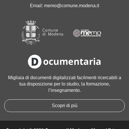
'
Email:
memo@comune.modena.it
i
m
m
a
g
i
n
e
a
l
l
Migliaia di documenti digitalizzati facilmenti ricercabili a
e
tua disposizione per lo studio, la formazione,
d
l’insegnamento.
i
m
e
Scopri di più
n
s
i