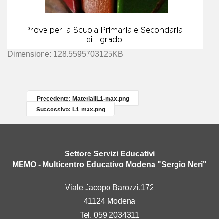
C
Dimensione: 128.5595703125KB
l
i
c
c
Precedente: MaterialiL1-max.png
a
Successivo: L1-max.png
p
e
r
v
Settore Servizi Educativi
e
MEMO - Multicentro Educativo Modena "Sergio Neri"
d
e
Viale Jacopo Barozzi,172
r
41124 Modena
e
l
Tel. 059 2034311