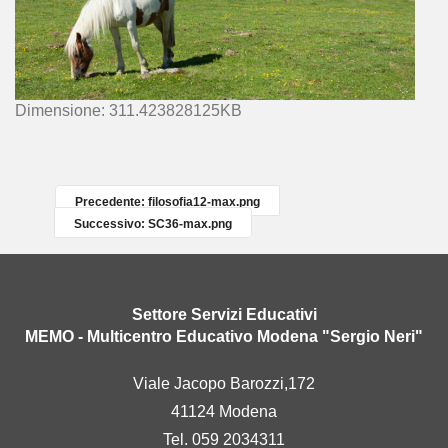
C
Dimensione: 311.423828125KB
l
i
c
c
Precedente: filosofia12-max.png
a
Successivo: SC36-max.png
p
e
r
v
Settore Servizi Educativi
e
MEMO - Multicentro Educativo Modena "Sergio Neri"
d
e
Viale Jacopo Barozzi,172
r
41124 Modena
e
l
Tel. 059 2034311