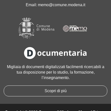
'
Email:
memo@comune.modena.it
i
m
m
a
g
i
n
e
a
l
l
Migliaia di documenti digitalizzati facilmenti ricercabili a
e
tua disposizione per lo studio, la formazione,
d
l’insegnamento.
i
m
e
Scopri di più
n
s
i