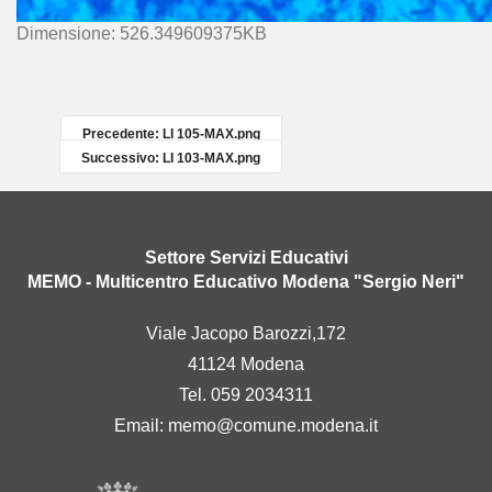
C
Dimensione: 526.349609375KB
l
i
c
c
Precedente: LI 105-MAX.png
a
Successivo: LI 103-MAX.png
p
e
r
v
Settore Servizi Educativi
e
MEMO - Multicentro Educativo Modena "Sergio Neri"
d
e
Viale Jacopo Barozzi,172
r
41124 Modena
e
l
Tel. 059 2034311
'
Email:
memo@comune.modena.it
i
m
m