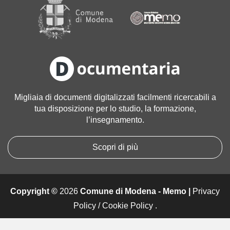
a
g
i
n
e
a
l
l
Migliaia di documenti digitalizzati facilmenti ricercabili a
e
tua disposizione per lo studio, la formazione,
d
l’insegnamento.
i
m
e
Scopri di più
n
s
i
Copyright ©
2026
Comune di Modena - Memo |
Privacy
o
n
Policy
/
Cookie Policy
.
i
o