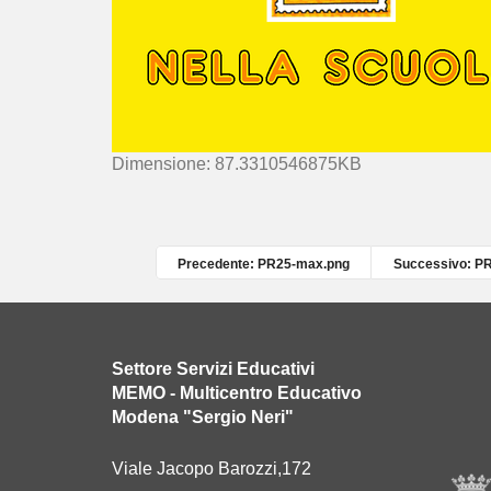
C
Dimensione: 87.3310546875KB
l
i
c
c
Precedente: PR25-max.png
Successivo: P
a
p
e
r
Settore Servizi Educativi
v
MEMO - Multicentro Educativo
e
Modena "Sergio Neri"
d
e
Viale Jacopo Barozzi,172
r