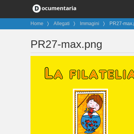
T
Home
Allegati
Immagini
PR27-max.
u
s
PR27-max.png
e
i
q
u
i
: