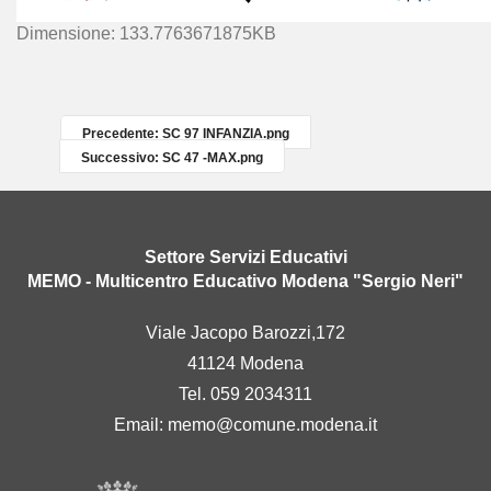
C
Dimensione: 133.7763671875KB
l
i
c
c
Precedente: SC 97 INFANZIA.png
a
Successivo: SC 47 -MAX.png
p
e
r
v
Settore Servizi Educativi
e
MEMO - Multicentro Educativo Modena "Sergio Neri"
d
e
Viale Jacopo Barozzi,172
r
41124 Modena
e
l
Tel. 059 2034311
'
Email:
memo@comune.modena.it
i
m
m