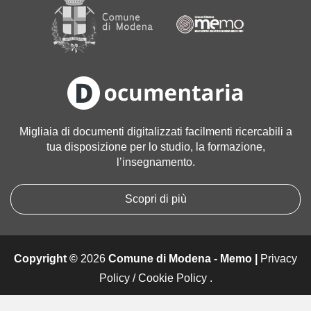
a
g
i
n
e
a
l
l
Migliaia di documenti digitalizzati facilmenti ricercabili a
e
tua disposizione per lo studio, la formazione,
d
l’insegnamento.
i
m
e
Scopri di più
n
s
i
Copyright ©
2026
Comune di Modena - Memo |
Privacy
o
n
Policy
/
Cookie Policy
.
i
o