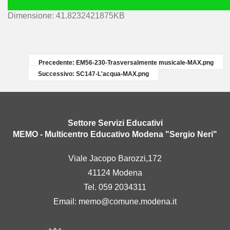
C
Dimensione: 41.8232421875KB
l
i
c
c
Precedente: EM56-230-Trasversalmente musicale-MAX.png
a
Successivo: SC147-L'acqua-MAX.png
p
e
r
v
Settore Servizi Educativi
e
MEMO - Multicentro Educativo Modena "Sergio Neri"
d
e
Viale Jacopo Barozzi,172
r
41124 Modena
e
l
Tel. 059 2034311
'
Email:
memo@comune.modena.it
i
m
m