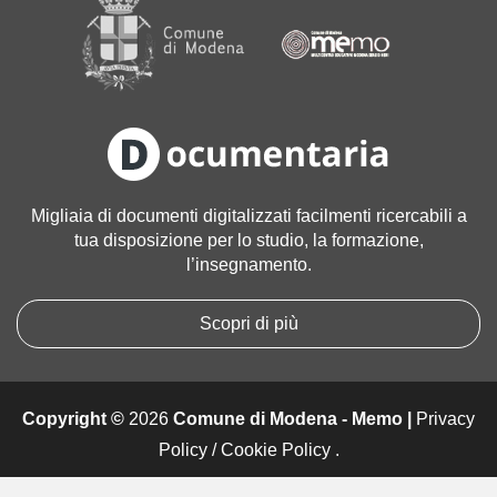
a
g
i
n
e
a
l
l
Migliaia di documenti digitalizzati facilmenti ricercabili a
e
tua disposizione per lo studio, la formazione,
d
l’insegnamento.
i
m
e
Scopri di più
n
s
i
o
Copyright ©
2026
Comune di Modena - Memo |
Privacy
n
Policy
/
Cookie Policy
.
i
o