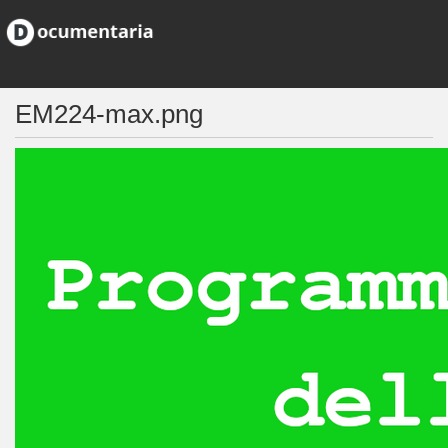
EM224-max.png