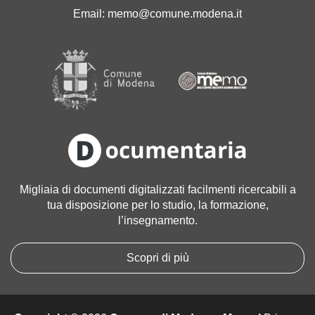
'
Email:
memo@comune.modena.it
i
m
m
a
g
i
n
e
a
l
l
Migliaia di documenti digitalizzati facilmenti ricercabili a
e
tua disposizione per lo studio, la formazione,
d
l’insegnamento.
i
m
e
Scopri di più
n
s
i