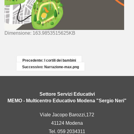
C
Dimensione: 163.9853515625KB
l
i
c
c
Precedente: I cortili dei bambini
a
Successivo: Narrazione-max.png
p
e
r
v
Settore Servizi Educativi
e
MEMO - Multicentro Educativo Modena "Sergio Neri"
d
e
Viale Jacopo Barozzi,172
r
41124 Modena
e
l
Tel. 059 2034311