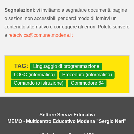
Editore: Scuola media "Fiori" - Formigine (MO)
Segnalazioni:
vi invitiamo a segnalare documenti, pagine
Anno di pubblicazione: 1987/1988
o sezioni non accessibili per darci modo di fornirvi un
Parole chiave: linguaggio di programmazione; LOGO (informatica); comando (o istruzione); procedura (informatica); Commodore 64.
contenuto alternativo e correggere gli errori. Potete scrivere
a
retecivica@comune.modena.it
archiviato sotto:
Linguaggio di programmazione
LOGO (informatica)
Procedura (informatica)
Comando (o istruzione)
Commodore 64
Settore Servizi Educativi
MEMO - Multicentro Educativo Modena "Sergio Neri"