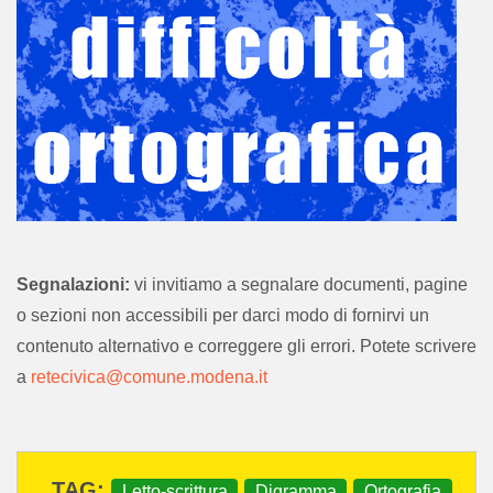
Autore: Loretta Lucchi, Luisa Lucchi
Editore: Scuola elementare "M. L. King" - Portile (MO)
Segnalazioni:
vi invitiamo a segnalare documenti, pagine
Anno di pubblicazione: 1985/1986
o sezioni non accessibili per darci modo di fornirvi un
Parole chiave: letto-scrittura; digramma; ortografia; storia inventata; sequenza logica.
contenuto alternativo e correggere gli errori. Potete scrivere
a
retecivica@comune.modena.it
archiviato sotto:
Letto-scrittura
Digramma
Ortografia