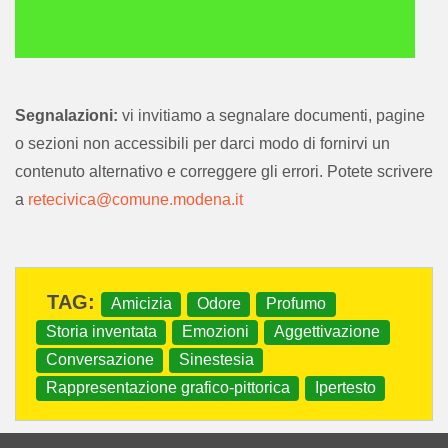
Autore: Daniela Calanchi; Bianca Tartarini
Editore: Scuola dell'infanzia "Forghieri" - Modena
Segnalazioni:
vi invitiamo a segnalare documenti, pagine
Anno di pubblicazione: 2008/2009
o sezioni non accessibili per darci modo di fornirvi un
Parole chiave: amicizia; odore; profumo; storia inventata; emozioni; aggettivazione: conversazione; sinestesia; rappresentazione grafico-pittorica; ipertesto.
contenuto alternativo e correggere gli errori. Potete scrivere
a
retecivica@comune.modena.it
archiviato sotto:
Amicizia
Odore
Profumo
Storia inventata
Emozioni
Aggettivazione
Conversazione
Sinestesia
Rappresentazione grafico-pittorica
Ipertesto