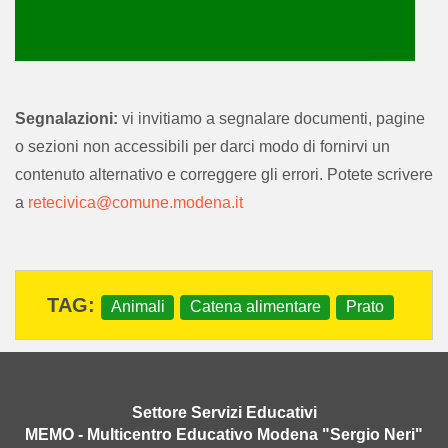
Autore: Elisa Etro; Milvia Po
Editore: Scuola elementare "Saliceto Panaro" - Modena
Segnalazioni:
vi invitiamo a segnalare documenti, pagine
Anno di pubblicazione: 1992/1993
o sezioni non accessibili per darci modo di fornirvi un
Parole chiave: animali; catena alimentare; prato.
contenuto alternativo e correggere gli errori. Potete scrivere
a
retecivica@comune.modena.it
archiviato sotto:
Animali
Catena alimentare
Prato
Settore Servizi Educativi
MEMO - Multicentro Educativo Modena "Sergio Neri"