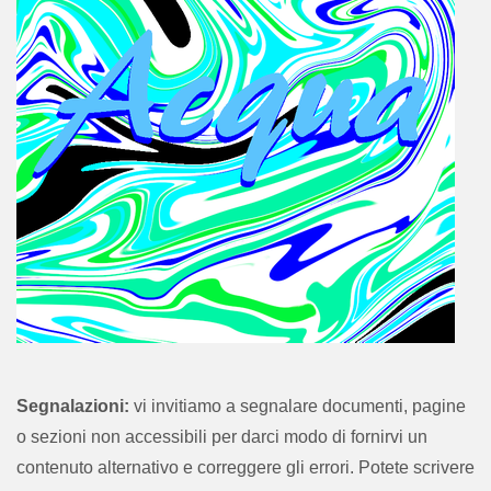
Autore: Pia Bellei
Editore: Nido d'infanzia "Cividale" - Modena
Segnalazioni:
vi invitiamo a segnalare documenti, pagine
Anno di pubblicazione: 2018/2019
o sezioni non accessibili per darci modo di fornirvi un
Parole chiave: acqua; neve; ghiaccio; travaso; mescolanza.
contenuto alternativo e correggere gli errori. Potete scrivere