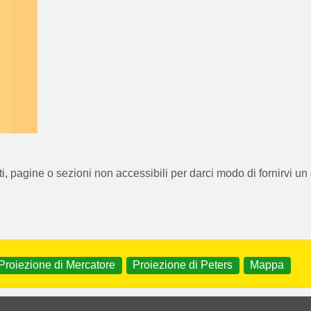
 pagine o sezioni non accessibili per darci modo di fornirvi un c
Proiezione di Mercatore
Proiezione di Peters
Mappa