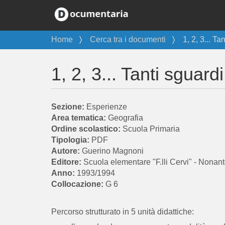
T
Home
Cerca tra i documenti
1, 2, 3... T
u
s
1, 2, 3... Tanti sguar
e
i
q
u
Esperienze
i
Geografia
:
Scuola Primaria
PDF
Guerino Magnoni
Scuola elementare "F.lli Cervi" - Nonan
1993/1994
G 6
Percorso strutturato in 5 unità didattiche: